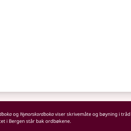
dboka
og
Nynorskordboka
viser skrivemåte og bøyning i tråd
tet i Bergen står bak ordbøkene.