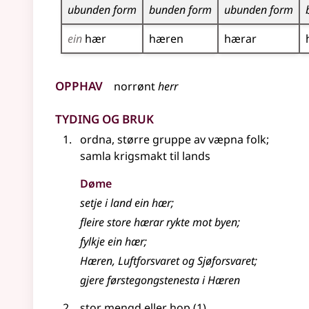
ubunden form
bunden form
ubunden form
ein
hær
hæren
hærar
Opphav
norrønt
herr
Tyding og bruk
ordna, større gruppe av væpna folk
;
samla krigsmakt til lands
Døme
setje i land ein
hær
;
fleire store
hærar
rykte mot byen
;
fylkje ein
hær
;
Hæren, Luftforsvaret og Sjøforsvaret
;
gjere førstegongstenesta i Hæren
stor mengd eller
hop
(1)