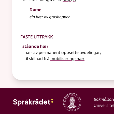
Døme
ein
hær
av grashopper
Faste uttrykk
ståande hær
hær av permanent oppsette avdelingar
;
til skilnad frå
mobiliseringshær
Bokmålsor
Universite