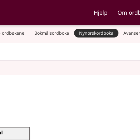
ka og Nynorskordboka
Hjelp
Om ord
 ordbøkene
Bokmålsordboka
Nynorskordboka
Avanser
al