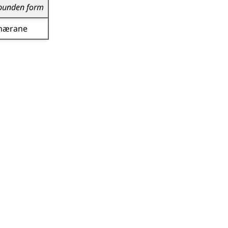
bunden form
hærane