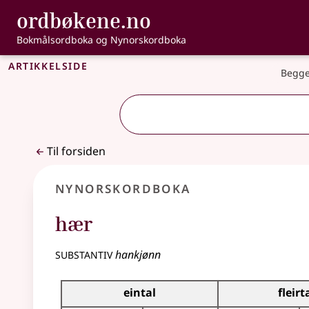
, Bokmålsordbo
ordbøkene.no
Gå til hovedinnhold
Tilgjengelighet
Bokmålsordboka og Nynorskordboka
Artikkelside
Begge
Til forsiden
Nynorskordboka
hær
substantiv
hankjønn
Bøyningstabell for dette substantivet
eintal
fleirt