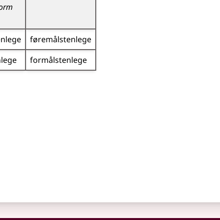
form
enlege
føremålstenlege
nlege
formålstenlege