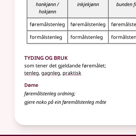
hankjønn /
inkjekjønn
bunden 
hokjønn
føremålstenleg
føremålstenleg
føremålst
formålstenleg
formålstenleg
formålste
Tyding og bruk
som tener det gjeldande føremålet
;
tenleg
,
gagnleg
,
praktisk
Døme
føremålstenleg ordning
;
gjere noko på ein føremålstenleg måte