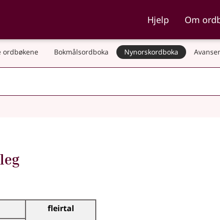
ka og Nynorskordboka
Hjelp
Om ord
 ordbøkene
Bokmålsordboka
Nynorskordboka
Avanser
leg
fleirtal