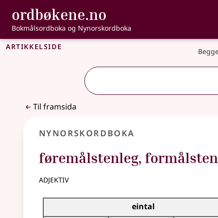
, Bokmålsordbo
ordbøkene.no
Gå til hovudinnhald
Tilgjenge
Bokmålsordboka og Nynorskordboka
Artikkelside
Begge
Til framsida
Nynorskordboka
føremålstenleg
,
formålsten
adjektiv
Bøyningstabell for dette adjektivet
eintal