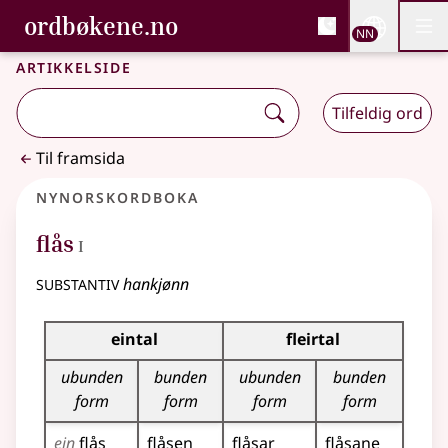
, Bokmålsordboka og N
ordbøkene.no
Nettsi
NN
Men
Gå til hovudinnhald
Tilgjenge
Bokmålsordboka og Nynorskordboka
Artikkelside
Tilfeldig ord
Til framsida
Nynorskordboka
1
flås
I
substantiv
hankjønn
Bøyningstabell for dette substantivet
eintal
fleirtal
ubunden
bunden
ubunden
bunden
form
form
form
form
ein
flås
flåsen
flåsar
flåsane