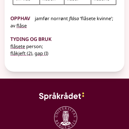
Opphav
jamfør
norrønt
flása
‘flåsete kvinne’
;
av
flåse
Tyding og bruk
flåsete
person
;
1
flåkjeft
(2)
,
gap
(
I)