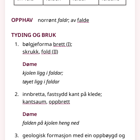
Opphav
norrønt
faldr
;
av
falde
Tyding og bruk
1
bølgjeforma
brett
(
I)
;
2
skrukk
,
fold
(
II)
Døme
kjolen ligg i faldar
;
tøyet ligg i faldar
innbretta, fastsydd kant på klede
;
kantsaum
,
oppbrett
Døme
falden på kjolen heng ned
geologisk formasjon med ein oppbøygd og