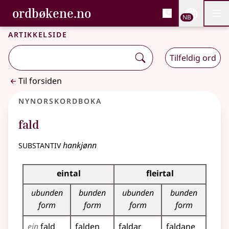
, Bokmålsordboka og N
ordbøkene.no
Nettsi
NB
Men
Gå til hovedinnhold
Tilgjengelighet
Bokmålsordboka og Nynorskordboka
Artikkelside
Tilfeldig ord
Til forsiden
Nynorskordboka
fald
substantiv
hankjønn
Bøyningstabell for dette substantivet
eintal
fleirtal
ubunden
bunden
ubunden
bunden
form
form
form
form
ein
fald
falden
faldar
faldane