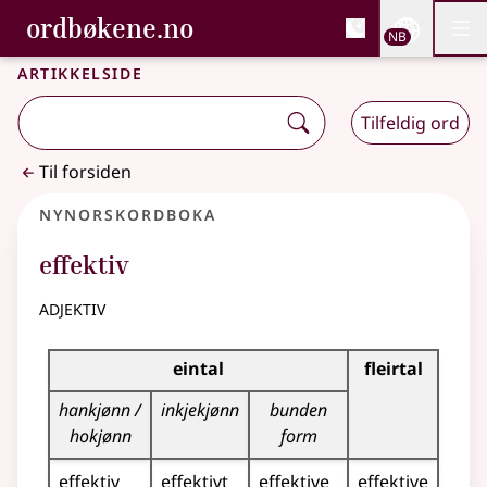
, Bokmålsordboka og N
ordbøkene.no
Nettsi
NB
Men
Gå til hovedinnhold
Tilgjengelighet
Bokmålsordboka og Nynorskordboka
Artikkelside
Tilfeldig ord
Til forsiden
Nynorskordboka
effektiv
adjektiv
Bøyningstabell for dette adjektivet
eintal
fleirtal
hankjønn /
inkjekjønn
bunden
hokjønn
form
effektiv
effektivt
effektive
effektive