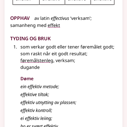
Opphav
av
latin
effectivus
‘verksam’
;
samanheng med
effekt
Tyding og bruk
som verkar godt eller tener føremålet godt
;
som raskt når eit godt resultat
;
føremålstenleg
, verksam
;
dugande
Døme
ein effektiv metode
;
effektive tiltak
;
effektiv utnytting av plassen
;
effektiv kontroll
;
ei effektiv leiing
;
ho er svært effektiv