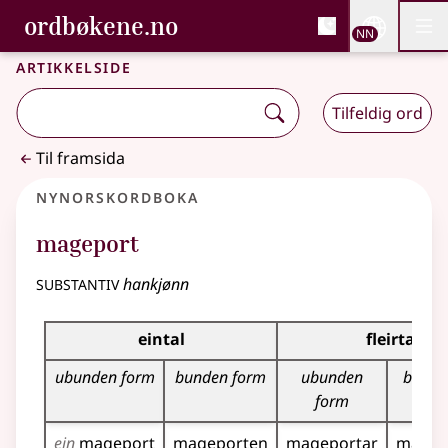
, Bokmålsordboka og N
ordbøkene.no
Nettsi
NN
Men
Gå til hovudinnhald
Tilgjenge
Bokmålsordboka og Nynorskordboka
Artikkelside
Tilfeldig ord
Til framsida
Nynorskordboka
mageport
substantiv
hankjønn
Bøyningstabell for dette substantivet
eintal
fleirtal
ubunden form
bunden form
ubunden
bunde
form
ein
mageport
mageporten
mageportar
magep