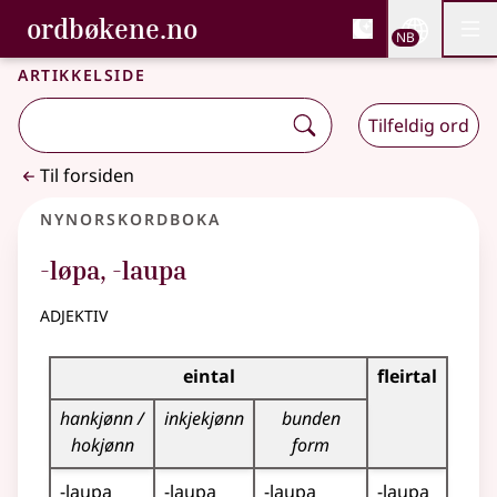
, Bokmålsordboka og N
ordbøkene.no
Nettsi
NB
Men
Gå til hovedinnhold
Tilgjengelighet
Bokmålsordboka og Nynorskordboka
Artikkelside
Tilfeldig ord
Til forsiden
Nynorskordboka
-løpa
,
-laupa
adjektiv
Bøyningstabell for dette adjektivet
eintal
fleirtal
hankjønn /
inkjekjønn
bunden
hokjønn
form
-laupa
-laupa
-laupa
-laupa