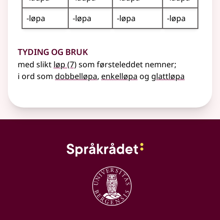
-løpa
-løpa
-løpa
-løpa
Tyding og bruk
med slikt
løp
(7)
som førsteleddet nemner
;
i ord som
dobbelløpa
,
enkelløpa
og
glattløpa