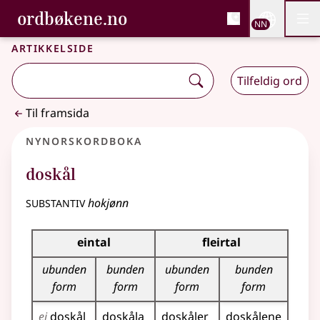
, Bokmålsordboka og N
ordbøkene.no
Nettsi
NN
Men
Gå til hovudinnhald
Tilgjenge
Bokmålsordboka og Nynorskordboka
Artikkelside
Tilfeldig ord
Til framsida
Nynorskordboka
doskål
substantiv
hokjønn
Bøyningstabell for dette substantivet
eintal
fleirtal
ubunden
bunden
ubunden
bunden
form
form
form
form
ei
doskål
doskåla
doskåler
doskålene