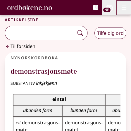
, Bokmålsordboka og N
ordbøkene.no
Nettsi
NB
Men
Gå til hovedinnhold
Tilgjengelighet
Bokmålsordboka og Nynorskordboka
Artikkelside
Tilfeldig ord
Til forsiden
Nynorskordboka
demonstrasjonsmøte
substantiv
inkjekjønn
Bøyningstabell for dette substantivet
eintal
ubunden form
bunden form
ubunden
eit
demonstrasjons­
demonstrasjons­
demonstra
møte
møtet
møte