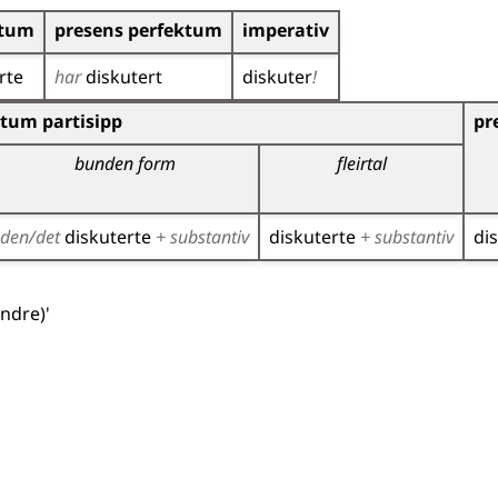
itum
presens perfektum
imperativ
rte
har
diskutert
diskuter
!
r)
tum partisipp
pr
bunden form
fleirtal
den/det
diskuterte
+ substantiv
diskuterte
+ substantiv
di
andre)'