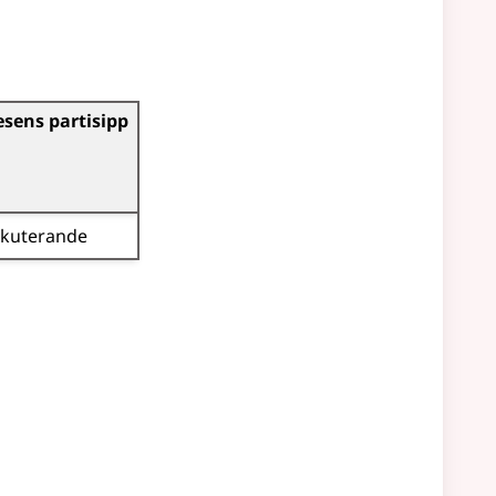
esens partisipp
skuterande