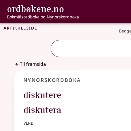
, Bokmålsordbo
ordbøkene.no
Gå til hovudinnhald
Tilgjenge
Bokmålsordboka og Nynorskordboka
Artikkelside
Begge
Til framsida
Nynorskordboka
diskutere
diskutera
verb