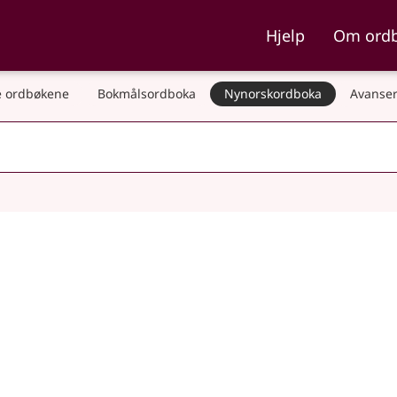
ka og Nynorskordboka
Hjelp
Om ord
 ordbøkene
Bokmålsordboka
Nynorskordboka
Avanser