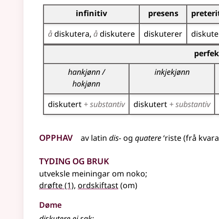
Bøyningstabell for dette verbet
infinitiv
presens
preter
å
diskutera
å
diskutere
diskuterer
diskute
Bøyningstabell for dette verbet (partisippforme
perfek
hankjønn /
inkjekjønn
hokjønn
diskutert
+ substantiv
diskutert
+ substantiv
Opphav
av
latin
dis-
og
quatere
‘riste (frå kvar
Tyding og bruk
utveksle meiningar om noko
;
drøfte
(1)
,
ordskiftast
(om)
Døme
diskutere ei sak
;