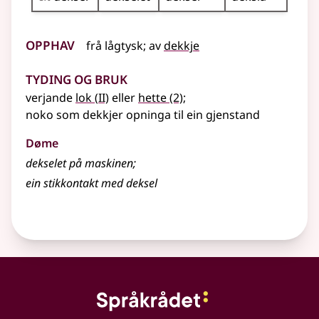
Opphav
frå
lågtysk
;
av
dekkje
Tyding og bruk
2
verjande
lok
(
II)
eller
hette
(2)
;
noko som dekkjer opninga til ein gjenstand
Døme
dekselet på maskinen
;
ein stikkontakt med deksel