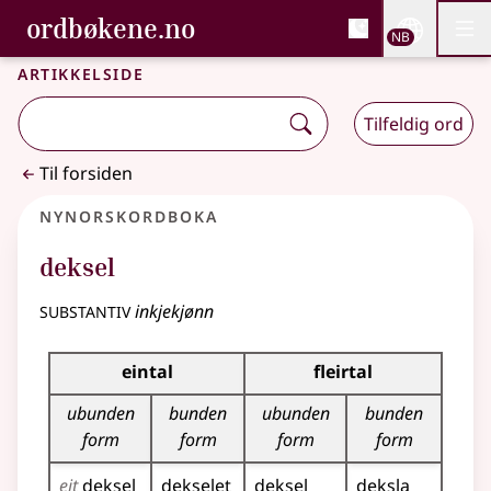
, Bokmålsordboka og N
ordbøkene.no
Nettsi
NB
Men
Gå til hovedinnhold
Tilgjengelighet
Bokmålsordboka og Nynorskordboka
Artikkelside
Tilfeldig ord
Til forsiden
Nynorskordboka
deksel
substantiv
inkjekjønn
Bøyningstabell for dette substantivet
eintal
fleirtal
ubunden
bunden
ubunden
bunden
form
form
form
form
eit
deksel
dekselet
deksel
deksla