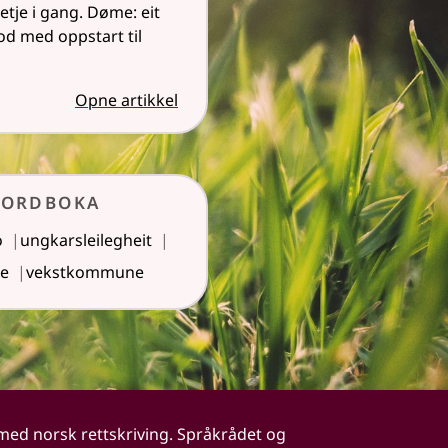
setje i gang. Døme: eit
od med oppstart til
Opne artikkel
kordboka
o
ungkarsleilegheit
se
vekstkommune
 med norsk rettskriving. Språkrådet og