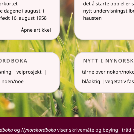
orkortet
det å starte opp eller 
e dagene i august; i
nytt undervisningstilb
født 16. august 1958
hausten
Åpne artikkel
sordboka
Nytt i Nynors
sning
veiprosjekt
tårne over nokon/nok
r noen/noe
blåaktig
vegetativ fa
rdboka
og
Nynorskordboka
viser skrivemåte og bøying i tråd