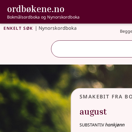
, Bokmålsordbo
ordbøkene.no
Gå til hovudinnhald
Tilgjenge
Bokmålsordboka og Nynorskordboka
Enkelt søk
|
Nynorskordboka
Begge
Smakebit fra 
august
substantiv
hankjønn