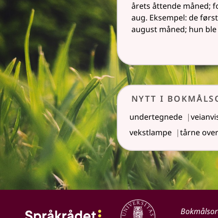
årets åttende måned; f
aug. Eksempel: de først
august måned; hun ble 
Nytt i Bokmål
undertegnede
veianvi
vekstlampe
tårne ove
Bokmålso