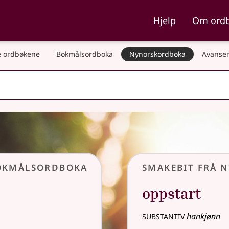
ka og Nynorskordboka
Hjelp
Om ord
 ordbøkene
Bokmålsordboka
Nynorskordboka
Avanser
Bokmålsordboka
Smakebit frå 
oppstart
substantiv
hankjønn