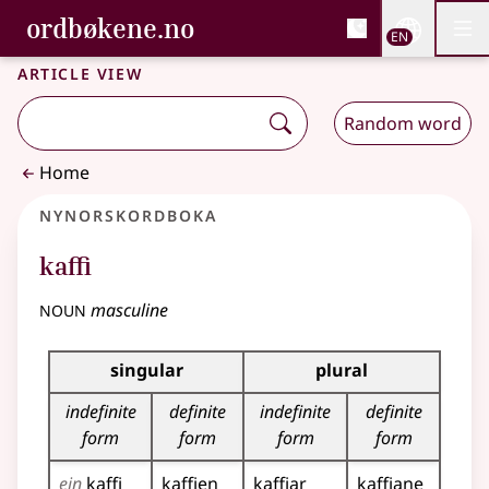
, Bokmålsordboka and 
ordbøkene.no
Nettsi
EN
Men
Skip to main content
Accessibility
Bokmålsordboka and Nynorskordboka
Article view
Random word
Home
Nynorskordboka
kaffi
noun
masculine
Inflection table for this noun
singular
plural
indefinite
definite
indefinite
definite
form
form
form
form
ein
kaffi
kaffien
kaffiar
kaffiane