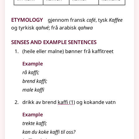
Etymology
gjennom
fransk
café
,
tysk
Kaffee
og
tyrkisk
qahvé
;
frå
arabisk
qahwa
Senses and Example Sentences
(heile
eller
malne) bønner frå kaffitreet
Example
rå kaffi
;
brend kaffi
;
male kaffi
drikk av brend
kaffi
(1)
og kokande vatn
Example
trekte kaffi
;
kan du koke kaffi til oss?