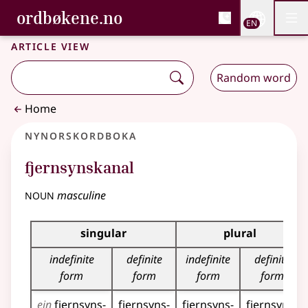
, Bokmålsordboka and 
ordbøkene.no
Nettsi
EN
Men
Skip to main content
Accessibility
Bokmålsordboka and Nynorskordboka
Article view
Random word
Home
Nynorskordboka
fjernsynskanal
noun
masculine
Inflection table for this noun
singular
plural
indefinite
definite
indefinite
definite
form
form
form
form
ein
fjernsyns­
fjernsyns­
fjernsyns­
fjernsyns­