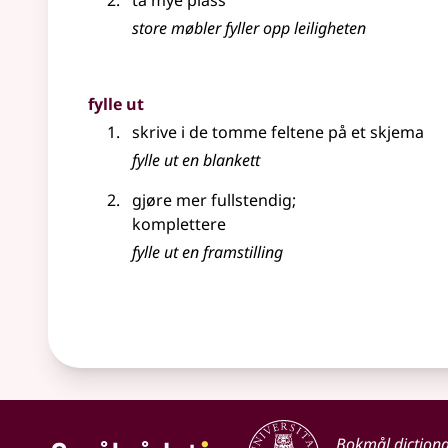
ta mye plass
store møbler fyller opp leiligheten
fylle ut
skrive i de tomme feltene på et skjema
fylle ut en blankett
gjøre mer fullstendig
;
komplettere
fylle ut en framstilling
Bokmål diction