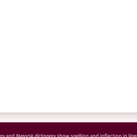
ary
and
Nynorsk dictionary
show spelling and inflection in line