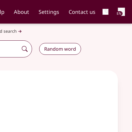
Net
lp
About
Settings
Contact us
EN
d search
Random word