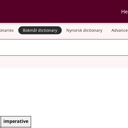
ka and Nynorskordboka
He
ionaries
Bokmål dictionary
Nynorsk dictionary
Advance
imperative