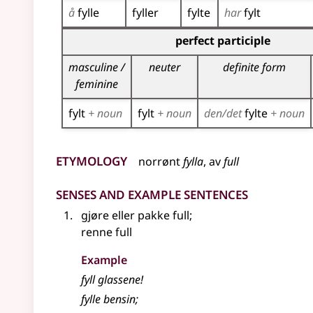
å
fylle
fyller
fylte
har
fylt
Inflection table for the participles of this verb
perfect participle
masculine /
neuter
definite form
feminine
fylt
+ noun
fylt
+ noun
den/det
fylte
+ noun
Etymology
norrønt
fylla
, av
full
Senses and Example Sentences
gjøre eller pakke full
;
renne full
Example
fyll glassene!
fylle
bensin
;