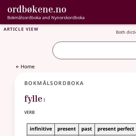
, Bokmålsordbo
ordbøkene.no
Skip to main content
Accessibility
Bokmålsordboka and Nynorskordboka
Article view
Both dict
Home
Bokmålsordboka
1
fylle
I
verb
Inflection table for this verb
infinitive
present
past
present perfect