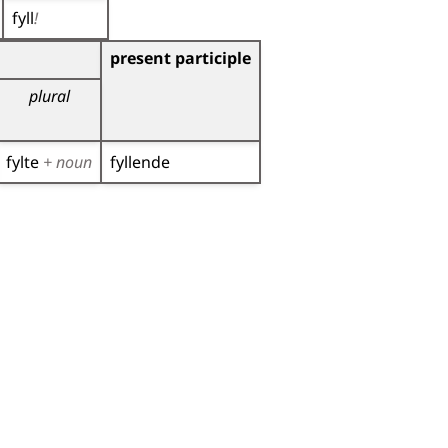
fyll
!
present participle
plural
fylte
+ noun
fyllende