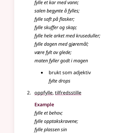
fylle
et kar med vann
;
salen begynte å
fylles
;
fylle
saft på flasker
;
fylle
skuffer og skap
;
fylle
hele arket med kruseduller
;
fylle
dagen med gjøremål
;
være fylt av glede
;
maten
fyller
godt i magen
brukt som adjektiv
fylte drops
oppfylle
,
tilfredsstille
Example
fylle
et behov
;
fylle
opptakskravene
;
fylle
plassen sin