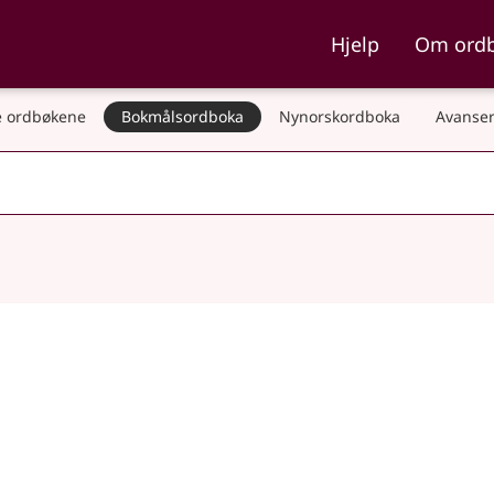
ka og Nynorskordboka
Hjelp
Om ord
 ordbøkene
Bokmålsordboka
Nynorskordboka
Avanser