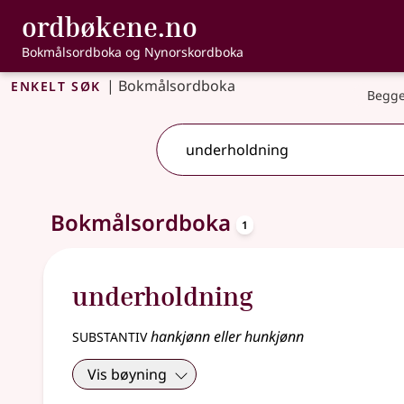
, Bokmålsordbo
ordbøkene.no
Gå til hovedinnhold
Tilgjengelighet
Bokmålsordboka og Nynorskordboka
Enkelt søk
|
Bokmålsordboka
Begge
oppslagsord
Ett treff
Bokmålsordboka
.
Ytterligere søkeforslag tilgjengelige
1
underholdning
substantiv
hankjønn eller hunkjønn
Vis bøyning