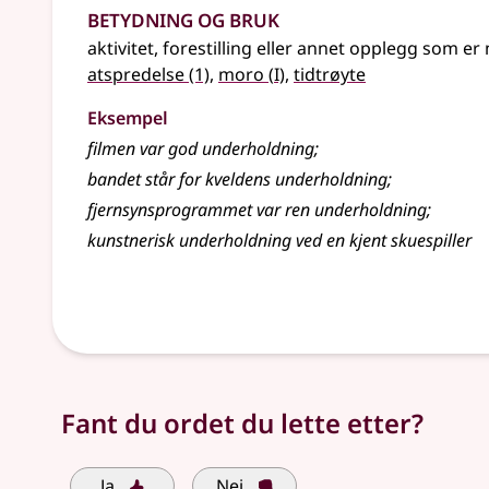
Betydning og bruk
aktivitet, forestilling eller annet opplegg som e
1
atspredelse
(1)
,
moro
(
I)
,
tidtrøyte
Eksempel
filmen var god underholdning
;
bandet står for kveldens underholdning
;
fjernsynsprogrammet var ren underholdning
;
kunstnerisk
underholdning
ved en kjent skuespiller
Fant du ordet du lette etter?
Ja
Nei