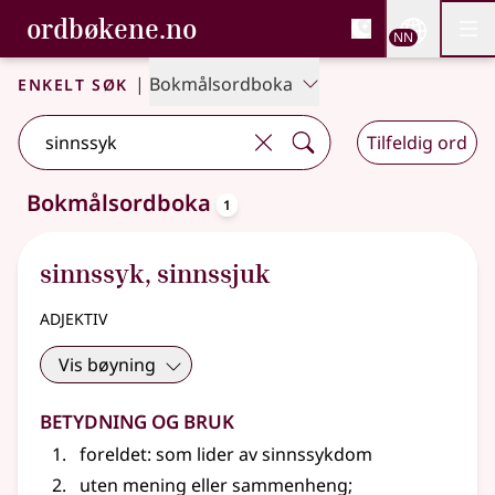
, Bokmålsordboka og N
ordbøkene.no
Nettsi
NN
Men
Gå til hovudinnhald
Tilgjenge
Bokmålsordboka og Nynorskordboka
Enkelt søk
|
Bokmålsordboka
Tilfeldig ord
oppslagsord
Bokmålsordboka
1
Eitt treff
.
Ytterlegare søkjeforslag tilgjengelege
sinnssyk
,
sinnssjuk
adjektiv
Vis bøyning
Betydning og bruk
foreldet: som lider av sinnssykdom
uten mening eller sammenheng
;