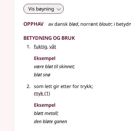
Vis bøyning
Opphav
av
dansk
blød
,
norrønt
blautr
;
i betyd
Betydning og bruk
fuktig
,
våt
Eksempel
være
bløt
til skinnet
;
bløt snø
som lett gir etter for trykk
;
myk
(1)
Eksempel
bløtt metall
;
den
bløte
ganen