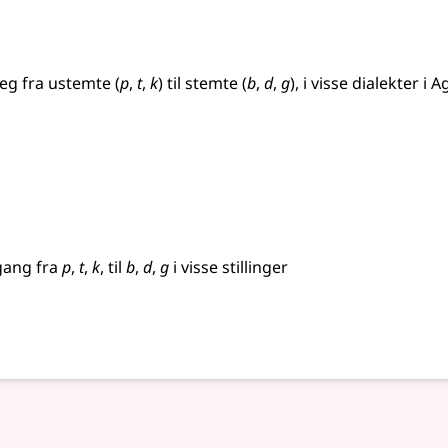
seg fra ustemte (
p
,
t
,
k
) til stemte (
b
,
d
,
g
), i visse dialekter i
gang fra
p
,
t
,
k
, til
b
,
d
,
g
i visse stillinger