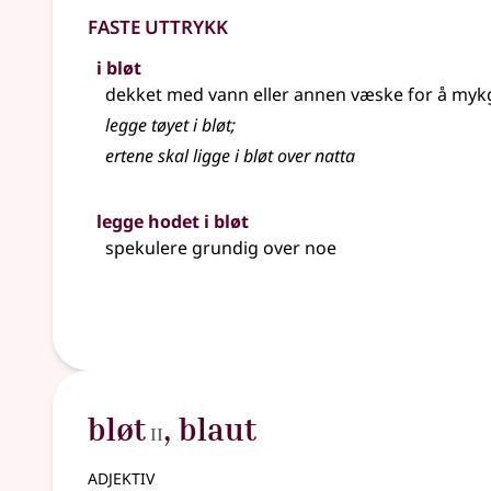
Faste uttrykk
i bløt
dekket med vann eller annen væske for å myk
legge tøyet i bløt
;
ertene skal ligge i bløt over natta
legge hodet i bløt
spekulere grundig over noe
2
bløt
,
blaut
II
adjektiv