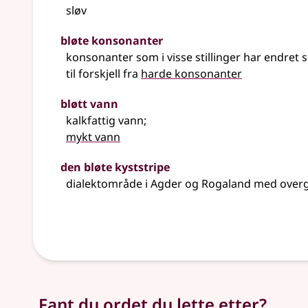
sløv
bløte konsonanter
konsonanter som i visse stillinger har endret 
til forskjell fra
harde konsonanter
bløtt vann
kalkfattig vann
;
mykt vann
den bløte kyststripe
dialektområde i Agder og Rogaland med over
Fant du ordet du lette etter?