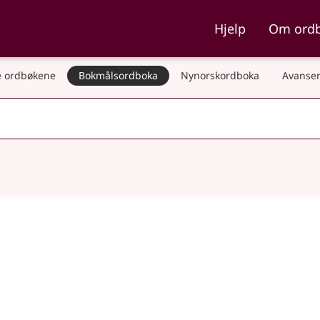
ka og Nynorskordboka
Hjelp
Om ord
 ordbøkene
Bokmålsordboka
Nynorskordboka
Avanser