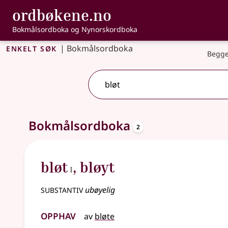
, Bokmålsordbo
ordbøkene.no
Gå til hovedinnhold
Tilgjengelighet
Bokmålsordboka og Nynorskordboka
Enkelt søk
|
Bokmålsordboka
Begge
oppslagsord
2 treff
Bokmålsordboka
.
Ytterligere søkeforslag tilgjengelige
2
1
bløt
,
bløyt
I
substantiv
ubøyelig
Opphav
av
bløte