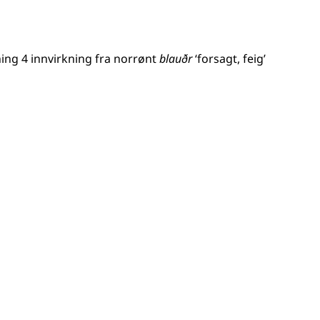
ning 4 innvirkning fra
norrønt
blauðr
‘forsagt, feig’