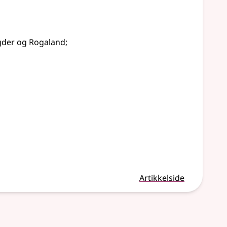
 Agder og Rogaland
;
Artikkelside