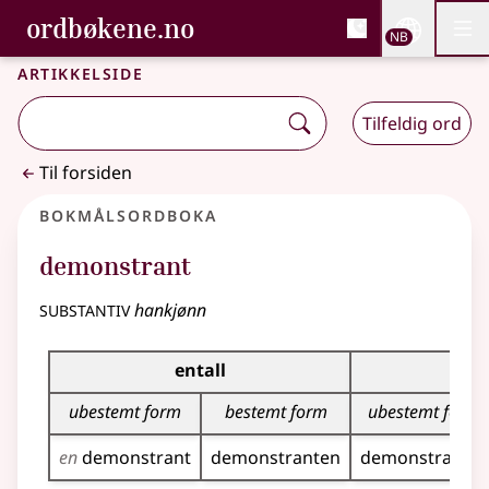
, Bokmålsordboka og N
ordbøkene.no
Nettsi
NB
Men
Gå til hovedinnhold
Tilgjengelighet
Bokmålsordboka og Nynorskordboka
Artikkelside
Tilfeldig ord
Til forsiden
Bokmålsordboka
demonstrant
substantiv
hankjønn
Bøyingstabell for dette substantivet
entall
fl
ubestemt form
bestemt form
ubestemt form
en
demonstrant
demonstranten
demonstranter