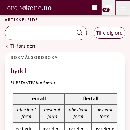
, Bokmålsordboka og N
ordbøkene.no
Nettsi
NB
Men
Gå til hovedinnhold
Tilgjengelighet
Bokmålsordboka og Nynorskordboka
Artikkelside
Tilfeldig ord
Til forsiden
Bokmålsordboka
bydel
substantiv
hankjønn
Bøyingstabell for dette substantivet
entall
flertall
ubestemt
bestemt
ubestemt
bestemt
form
form
form
form
en
bydel
bydelen
bydeler
bydelene