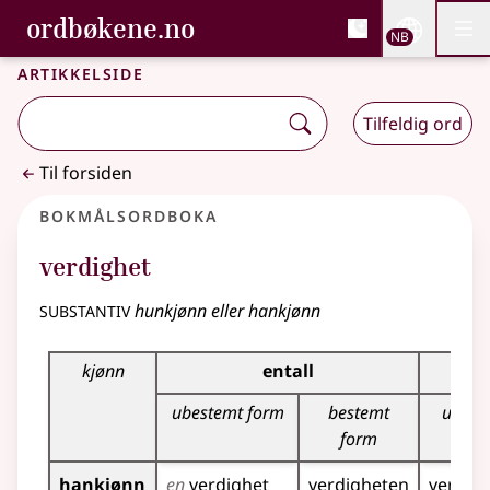
, Bokmålsordboka og N
ordbøkene.no
Nettsi
NB
Men
Gå til hovedinnhold
Tilgjengelighet
Bokmålsordboka og Nynorskordboka
Artikkelside
Tilfeldig ord
Til forsiden
Bokmålsordboka
verdighet
substantiv
hunkjønn eller hankjønn
Bøyingstabell for dette substantivet
kjønn
entall
ubestemt form
bestemt
ubest
form
for
hankjønn
en
verdighet
verdigheten
verdig