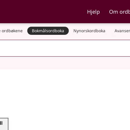
ka og Nynorskordboka
Hjelp
Om ord
 ordbøkene
Bokmålsordboka
Nynorskordboka
Avanser
ll