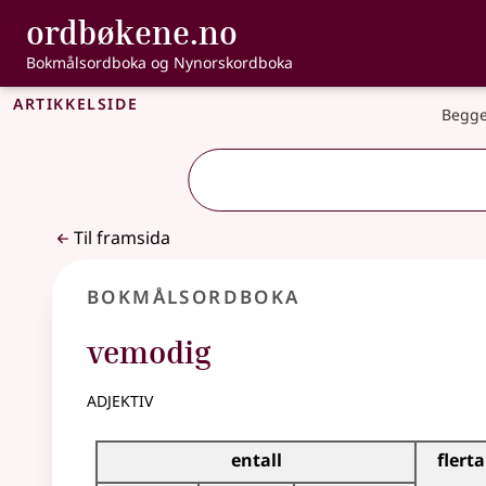
, Bokmålsordbo
ordbøkene.no
Gå til hovudinnhald
Tilgjenge
Bokmålsordboka og Nynorskordboka
Artikkelside
Begge
Til framsida
Bokmålsordboka
vemodig
adjektiv
Bøyingstabell for dette adjektivet
entall
flerta