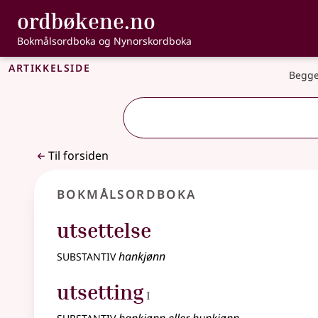
, Bokmålsordbo
ordbøkene.no
Gå til hovedinnhold
Tilgjengelighet
Bokmålsordboka og Nynorskordboka
Artikkelside
Begge
Til forsiden
Bokmålsordboka
utsettelse
substantiv
hankjønn
1
utsetting
I
substantiv