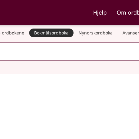
ka og Nynorskordboka
Hjelp
Om ord
 ordbøkene
Bokmålsordboka
Nynorskordboka
Avanser