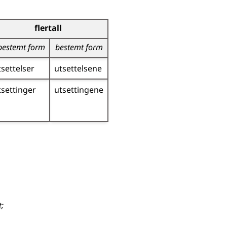
flertall
bestemt form
bestemt form
tsettelser
utsettelsene
tsettinger
utsettingene
t
;