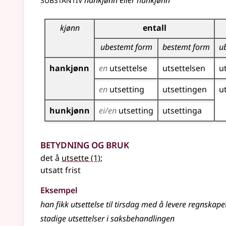
hankjønn eller hunkjønn
Bøyingstabell for dette substantivet
kjønn
entall
ubestemt form
bestemt form
u
hankjønn
en
utsettelse
utsettelsen
u
en
utsetting
utsettingen
u
hunkjønn
ei/en
utsetting
utsettinga
Betydning og bruk
det å
utsette
(1)
;
utsatt frist
Eksempel
han fikk
utsettelse
til tirsdag med å levere regnskape
stadige
utsettelser
i saksbehandlingen