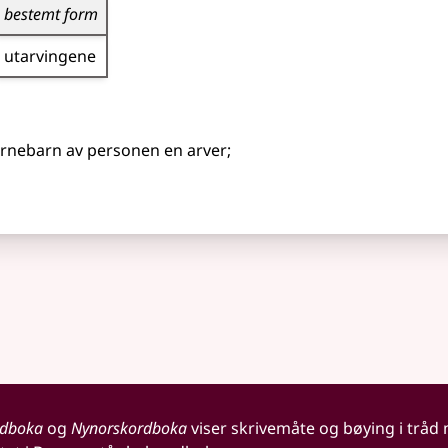
bestemt form
utarvingene
barnebarn av personen en arver
;
rdboka
og
Nynorskordboka
viser skrivemåte og bøying i tråd