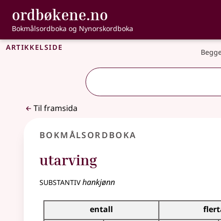
, Bokmålsordbo
ordbøkene.no
Gå til hovudinnhald
Tilgjenge
Bokmålsordboka og Nynorskordboka
Artikkelside
Begge
Til framsida
Bokmålsordboka
utarving
substantiv
hankjønn
Bøyingstabell for dette substantivet
entall
flert