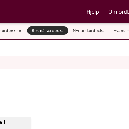
ka og Nynorskordboka
Hjelp
Om ord
 ordbøkene
Bokmålsordboka
Nynorskordboka
Avanser
all