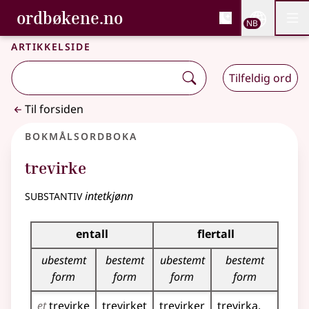
, Bokmålsordboka og N
ordbøkene.no
Nettsi
NB
Men
Gå til hovedinnhold
Tilgjengelighet
Bokmålsordboka og Nynorskordboka
Artikkelside
Tilfeldig ord
Til forsiden
Bokmålsordboka
trevirke
substantiv
intetkjønn
Bøyingstabell for dette substantivet
entall
flertall
ubestemt
bestemt
ubestemt
bestemt
form
form
form
form
et
trevirke
trevirket
trevirker
trevirka