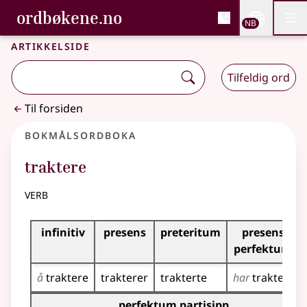
, Bokmålsordboka og N
ordbøkene.no
Nettsi
NB
Men
Gå til hovedinnhold
Tilgjengelighet
Bokmålsordboka og Nynorskordboka
Artikkelside
Tilfeldig ord
Til forsiden
Bokmålsordboka
traktere
verb
Bøyingstabell for dette verbet
infinitiv
presens
preteritum
presens
perfektum
å
traktere
trakterer
trakterte
har
traktert
Bøyingstabell for dette verbet (partisippformer)
perfektum partisipp