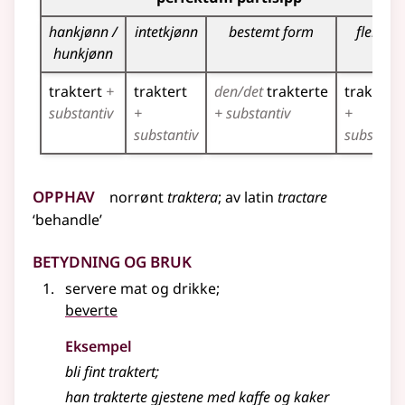
hankjønn /
intetkjønn
bestemt form
flertall
hunkjønn
traktert
+
traktert
den/det
trakterte
traktert
substantiv
+
+ substantiv
+
substantiv
substanti
Opphav
norrønt
traktera
;
av
latin
tractare
‘behandle’
Betydning og bruk
servere mat og drikke
;
beverte
Eksempel
bli fint traktert
;
han trakterte gjestene med kaffe og kaker