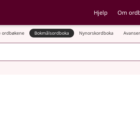
ka og Nynorskordboka
Hjelp
Om ord
 ordbøkene
Bokmålsordboka
Nynorskordboka
Avanser