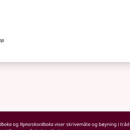
pp
dboka
og
Nynorskordboka
viser skrivemåte og bøyning i tråd