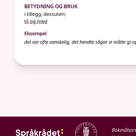
Betydning og bruk
i tillegg, dessuten
;
til og med
Eksempel
det var ofte vanskelig, det hendte
sågar
vi måtte gi o
Bokmålsor