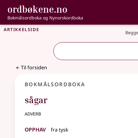
, Bokmålsordbo
ordbøkene.no
Gå til hovedinnhold
Tilgjengelighet
Bokmålsordboka og Nynorskordboka
Artikkelside
Begge
Til forsiden
Bokmålsordboka
sågar
adverb
Opphav
fra
tysk