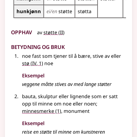
hunkjønn
ei/en
støtte
støtta
Opphav
2
av
støtte
(
II)
Betydning og bruk
noe fast som tjener til å bære, stive av eller
4
stø
(
IV
, 1)
noe
Eksempel
veggene måtte stives av med lange
støtter
bauta, skulptur
eller lignende
som er satt
opp til minne om noe eller noen
;
minnesmerke
(1)
, monument
Eksempel
reise en
støtte
til minne om kunstneren