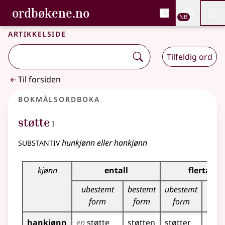
, Bokmålsordboka og N
ordbøkene.no
Nettsi
NB
Men
Gå til hovedinnhold
Tilgjengelighet
Bokmålsordboka og Nynorskordboka
Artikkelside
Tilfeldig ord
Til forsiden
Bokmålsordboka
1
støtte
I
substantiv
hunkjønn eller hankjønn
Bøyingstabell for dette substantivet
kjønn
entall
flertall
ubestemt
bestemt
ubestemt
best
form
form
form
fo
hankjønn
en
støtte
støtten
støtter
støt