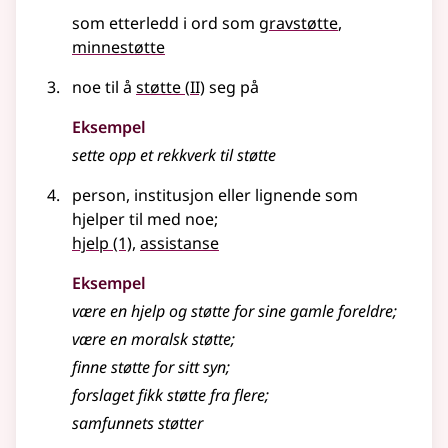
som etterledd i ord som
gravstøtte
minnestøtte
2
noe til å
støtte
(
II)
seg på
Eksempel
sette opp et rekkverk til
støtte
person, institusjon
eller lignende
som
hjelper til med noe
;
hjelp
(1)
,
assistanse
Eksempel
være en hjelp og
støtte
for sine gamle foreldre
;
være en moralsk
støtte
;
finne
støtte
for sitt syn
;
forslaget fikk
støtte
fra flere
;
samfunnets
støtter