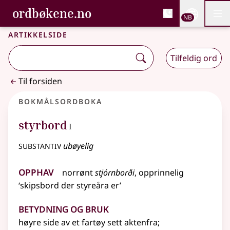
, Bokmålsordboka og N
ordbøkene.no
Nettsi
NB
Men
Gå til hovedinnhold
Tilgjengelighet
Bokmålsordboka og Nynorskordboka
Artikkelside
Tilfeldig ord
Til forsiden
Bokmålsordboka
1
styrbord
I
substantiv
ubøyelig
Opphav
norrønt
stjórnborði
, opprinnelig
‘skipsbord der styreåra er’
Betydning og bruk
høyre side av et fartøy sett aktenfra
;