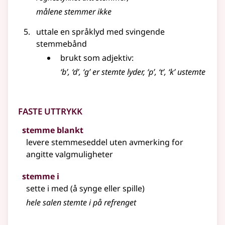
målene
stemmer
ikke
uttale en språklyd med svingende
stemmebånd
brukt som adjektiv:
‘b’, ‘d’, ‘g’ er stemte lyder, ‘p’, ‘t’, ‘k’ ustemte
Faste uttrykk
stemme blankt
levere stemmeseddel uten avmerking for
angitte valgmuligheter
stemme i
sette i med (å synge
eller
spille)
hele salen stemte i på refrenget