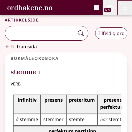
, Bokmålsordboka og N
ordbøkene.no
Nettsi
NN
Men
Gå til hovudinnhald
Tilgjenge
Bokmålsordboka og Nynorskordboka
Artikkelside
Tilfeldig ord
Til framsida
Bokmålsordboka
2
stemme
II
verb
Bøyingstabell for dette verbet
infinitiv
presens
preteritum
presens
perfektum
å
stemme
stemmer
stemte
har
stemt
Bøyingstabell for dette verbet (partisippformer)
perfektum partisipp