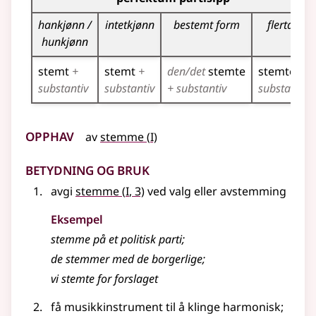
hankjønn /
intetkjønn
bestemt form
flertall
hunkjønn
stemt
+
stemt
+
den/det
stemte
stemte
+
substantiv
substantiv
+ substantiv
substantiv
Opphav
1
av
stemme
(
I)
Betydning og bruk
1
avgi
stemme
(
I
, 3)
ved valg
eller
avstemming
Eksempel
stemme
på et politisk parti
;
de stemmer med de borgerlige
;
vi stemte for forslaget
få musikkinstrument til å klinge harmonisk
;