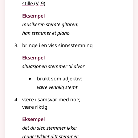
5
stille
(
V
, 9)
Eksempel
musikeren stemte gitaren
;
han stemmer et piano
bringe i en viss sinnsstemning
Eksempel
situasjonen
stemmer
til alvor
brukt som
adjektiv
:
være vennlig stemt
være i samsvar med noe
;
være riktig
Eksempel
det du sier,
stemmer
ikke
;
regnestykket ditt
stemmer
;