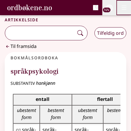
, Bokmålsordboka og N
ordbøkene.no
Nettsi
NN
Men
Gå til hovudinnhald
Tilgjenge
Bokmålsordboka og Nynorskordboka
Artikkelside
Tilfeldig ord
Til framsida
Bokmålsordboka
språkpsykologi
substantiv
hankjønn
Bøyingstabell for dette substantivet
entall
flertall
ubestemt
bestemt
ubestemt
bestemt fo
form
form
form
en
språk­
språk­
språk­
språk­