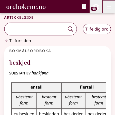
, Bokmålsordboka og N
ordbøkene.no
Nettsi
NB
Men
Gå til hovedinnhold
Tilgjengelighet
Bokmålsordboka og Nynorskordboka
Artikkelside
Tilfeldig ord
Til forsiden
Bokmålsordboka
beskjed
substantiv
hankjønn
Bøyingstabell for dette substantivet
entall
flertall
ubestemt
bestemt
ubestemt
bestemt
form
form
form
form
en
beskjed
beskjeden
beskjeder
beskjedene