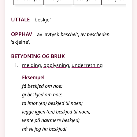
Uttale
beskjeˊ
Opphav
av
lavtysk
bescheit
, av
bescheden
‘skjelne’,
Betydning og bruk
melding
,
opplysning
,
underretning
Eksempel
få
beskjed
om noe
;
gi
beskjed
om noe
;
ta imot (en)
beskjed
til noen
;
legge igjen (en)
beskjed
til noen
;
vente på nærmere
beskjed
;
nå vil jeg ha
beskjed
!