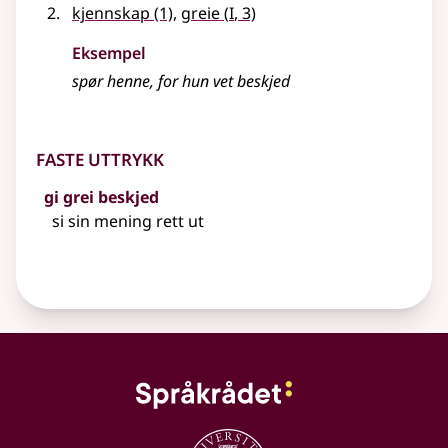
1
kjennskap
(1)
,
greie
(
I
, 3)
Eksempel
spør henne, for hun vet
beskjed
Faste uttrykk
gi grei beskjed
si sin mening rett ut