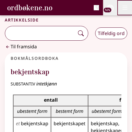
, Bokmålsordboka og N
ordbøkene.no
Nettsi
NN
Men
Gå til hovudinnhald
Tilgjenge
Bokmålsordboka og Nynorskordboka
Artikkelside
Tilfeldig ord
Til framsida
Bokmålsordboka
bekjentskap
substantiv
intetkjønn
Bøyingstabell for dette substantivet
entall
flerta
ubestemt form
bestemt form
ubestemt form
et
bekjentskap
bekjentskapet
bekjentskap
b
bekjentskaper
b