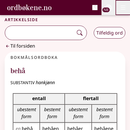
, Bokmålsordboka og N
ordbøkene.no
Nettsi
NB
Men
Gå til hovedinnhold
Tilgjengelighet
Bokmålsordboka og Nynorskordboka
Artikkelside
Tilfeldig ord
Til forsiden
Bokmålsordboka
behå
substantiv
hankjønn
Bøyingstabell for dette substantivet
entall
flertall
ubestemt
bestemt
ubestemt
bestemt
form
form
form
form
en
behå
behåen
behåer
behåene