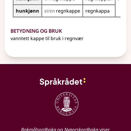
hunkjønn
ei/en
regnkappe
regnkappa
Betydning og bruk
vanntett kappe til bruk i regnvær
Bokmålsordboka
og
Nynorskordboka
viser