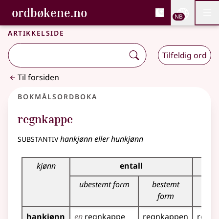
, Bokmålsordboka og N
ordbøkene.no
Nettsi
NB
Men
Gå til hovedinnhold
Tilgjengelighet
Bokmålsordboka og Nynorskordboka
Artikkelside
Tilfeldig ord
Til forsiden
Bokmålsordboka
regnkappe
substantiv
hankjønn eller hunkjønn
Bøyingstabell for dette substantivet
kjønn
entall
ubestemt form
bestemt
ubes
form
fo
hankjønn
en
regnkappe
regnkappen
regnk