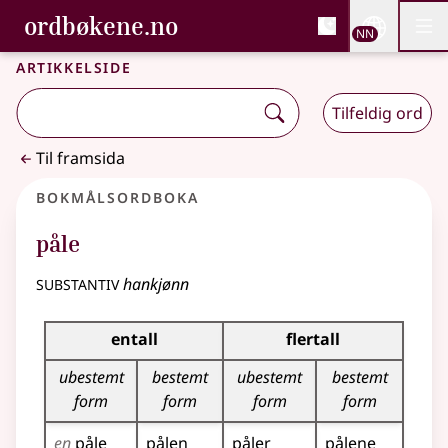
, Bokmålsordboka og N
ordbøkene.no
Nettsi
NN
Men
Gå til hovudinnhald
Tilgjenge
Bokmålsordboka og Nynorskordboka
Artikkelside
Tilfeldig ord
Til framsida
Bokmålsordboka
påle
substantiv
hankjønn
Bøyingstabell for dette substantivet
entall
flertall
ubestemt
bestemt
ubestemt
bestemt
form
form
form
form
en
påle
pålen
påler
pålene