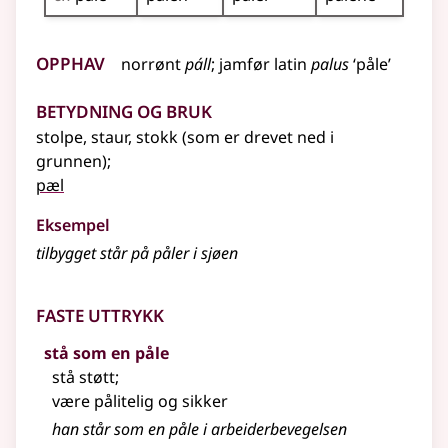
Opphav
norrønt
páll
;
jamfør
latin
palus
‘påle’
Betydning og bruk
stolpe, staur, stokk (som er drevet ned i
grunnen)
;
pæl
Eksempel
tilbygget står på påler i sjøen
Faste uttrykk
stå som en påle
stå støtt
;
være pålitelig og sikker
han står som en påle i arbeiderbevegelsen