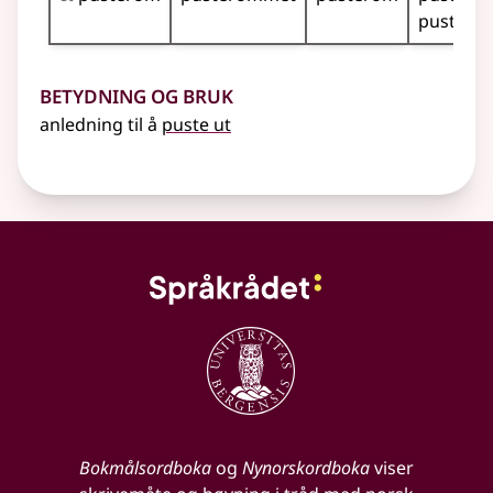
puster
Betydning og bruk
anledning til å
puste ut
Bokmålsordboka
og
Nynorskordboka
viser