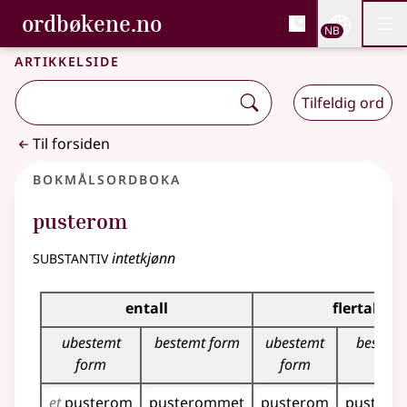
, Bokmålsordboka og N
ordbøkene.no
Nettsi
NB
Men
Gå til hovedinnhold
Tilgjengelighet
Bokmålsordboka og Nynorskordboka
Artikkelside
Tilfeldig ord
Til forsiden
Bokmålsordboka
pusterom
substantiv
intetkjønn
Bøyingstabell for dette substantivet
entall
flertall
ubestemt
bestemt form
ubestemt
bestemt
form
form
et
pusterom
pusterommet
pusterom
puster