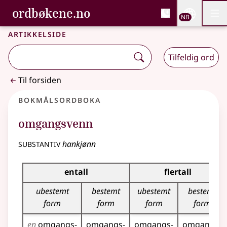
, Bokmålsordboka og N
ordbøkene.no
Nettsi
NB
Men
Gå til hovedinnhold
Tilgjengelighet
Bokmålsordboka og Nynorskordboka
Artikkelside
Tilfeldig ord
Til forsiden
Bokmålsordboka
omgangsvenn
substantiv
hankjønn
Bøyingstabell for dette substantivet
entall
flertall
ubestemt
bestemt
ubestemt
bestemt
form
form
form
form
en
omgangs­
omgangs­
omgangs­
omgangs­