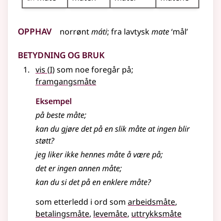
Opphav
norrønt
máti
;
fra
lavtysk
mate
‘mål’
Betydning og bruk
1
vis
(
I)
som noe foregår på
;
framgangsmåte
Eksempel
på beste måte
;
kan du gjøre det på en slik
måte
at ingen blir
støtt?
jeg liker ikke hennes
måte
å være på
;
det er ingen annen
måte
;
kan du si det på en enklere
måte
?
som etterledd i ord som
arbeidsmåte
betalingsmåte
levemåte
uttrykksmåte