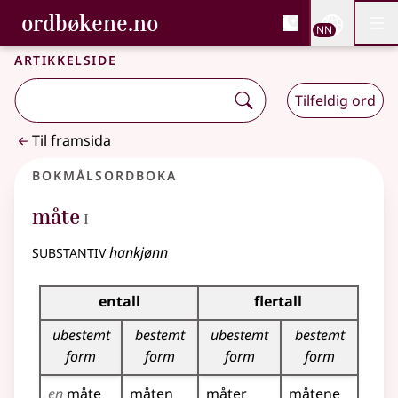
, Bokmålsordboka og N
ordbøkene.no
Nettsi
NN
Men
Gå til hovudinnhald
Tilgjenge
Bokmålsordboka og Nynorskordboka
Artikkelside
Tilfeldig ord
Til framsida
Bokmålsordboka
1
måte
I
substantiv
hankjønn
Bøyingstabell for dette substantivet
entall
flertall
ubestemt
bestemt
ubestemt
bestemt
form
form
form
form
en
måte
måten
måter
måtene