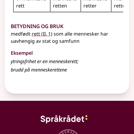
rett
retten
retter
rettene
Betydning og bruk
2
medfødt
rett
(
II
, 1)
som alle mennesker har
uavhengig av stat og samfunn
Eksempel
ytringsfrihet er en
menneskerett
;
brudd på
menneskerettene