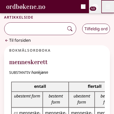
, Bokmålsordboka og N
ordbøkene.no
Nettsi
NB
Men
Gå til hovedinnhold
Tilgjengelighet
Bokmålsordboka og Nynorskordboka
Artikkelside
Tilfeldig ord
Til forsiden
Bokmålsordboka
menneskerett
substantiv
hankjønn
Bøyingstabell for dette substantivet
entall
flertall
ubestemt form
bestemt
ubestemt
bestem
form
form
form
en
menneske­
menneske­
menneske­
mennesk