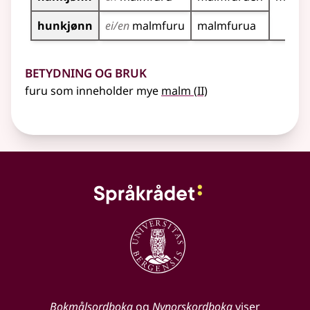
hunkjønn
ei/en
malmfuru
malmfurua
Betydning og bruk
2
furu som inneholder mye
malm
(
II)
Bokmålsordboka
og
Nynorskordboka
viser