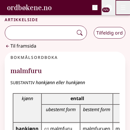
, Bokmålsordboka og N
ordbøkene.no
Nettsi
NN
Men
Gå til hovudinnhald
Tilgjenge
Bokmålsordboka og Nynorskordboka
Artikkelside
Tilfeldig ord
Til framsida
Bokmålsordboka
malmfuru
substantiv
hankjønn eller hunkjønn
Bøyingstabell for dette substantivet
kjønn
entall
ubestemt form
bestemt form
ubes
fo
hankjønn
en
malmfuru
malmfuruen
malmf