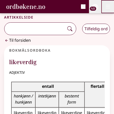
, Bokmålsordboka og N
ordbøkene.no
Nettsi
NB
Men
Gå til hovedinnhold
Tilgjengelighet
Bokmålsordboka og Nynorskordboka
Artikkelside
Tilfeldig ord
Til forsiden
Bokmålsordboka
likeverdig
adjektiv
Bøyingstabell for dette adjektivet
entall
flertall
hankjønn /
intetkjønn
bestemt
hunkjønn
form
likeverdig
likeverdig
likeverdige
likeverdige