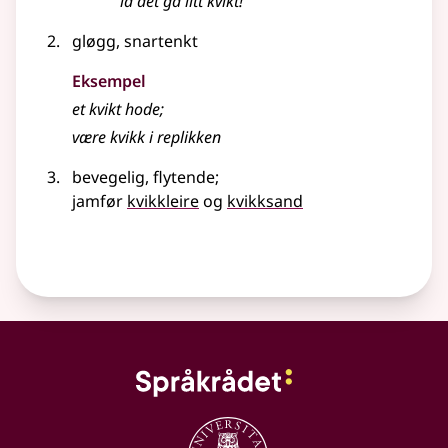
la det gå litt kvikt!
gløgg, snartenkt
Eksempel
et kvikt hode
;
være
kvikk
i replikken
bevegelig, flytende
;
jamfør
kvikkleire
og
kvikksand