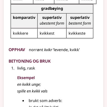
Bøyingstabell for dette adjektivet (gradbøying)
gradbøying
komparativ
superlativ
superlativ
ubestemt form
bestemt form
kvikkere
kvikkest
kvikkeste
Opphav
norrønt
kvikr
‘levende, kvikk’
Betydning og bruk
livlig, rask
Eksempel
en
kvikk
unge
;
spille en
kvikk
vals
brukt som adverb: