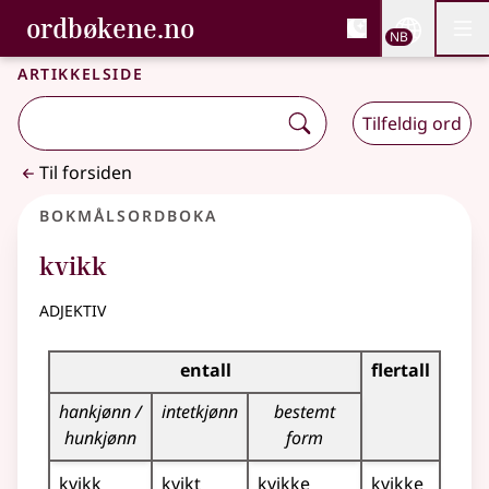
, Bokmålsordboka og N
ordbøkene.no
Nettsi
NB
Men
Gå til hovedinnhold
Tilgjengelighet
Bokmålsordboka og Nynorskordboka
Artikkelside
Tilfeldig ord
Til forsiden
Bokmålsordboka
kvikk
adjektiv
Bøyingstabell for dette adjektivet
entall
flertall
hankjønn /
intetkjønn
bestemt
hunkjønn
form
kvikk
kvikt
kvikke
kvikke