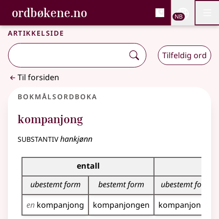
, Bokmålsordboka og N
ordbøkene.no
Nettsi
NB
Men
Gå til hovedinnhold
Tilgjengelighet
Bokmålsordboka og Nynorskordboka
Artikkelside
Tilfeldig ord
Til forsiden
Bokmålsordboka
kompanjong
substantiv
hankjønn
Bøyingstabell for dette substantivet
entall
fle
ubestemt form
bestemt form
ubestemt form
en
kompanjong
kompanjongen
kompanjonger