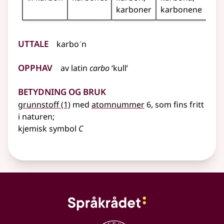
karboner
karbonene
Uttale
karboˊn
Opphav
av
latin
carbo
‘kull’
Betydning og bruk
grunnstoff
(1)
med
atomnummer
6, som fins fritt
i naturen
;
kjemisk
symbol
C