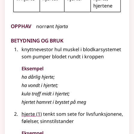
hjertene
Opphav
norrønt
hjarta
Betydning og bruk
knyttnevestor hul muskel i blodkarsystemet
som pumper blodet rundt i kroppen
Eksempel
ha dårlig
hjerte
;
ha vondt i
hjertet
;
kula traff midt i
hjertet
;
hjertet
hamret i brystet på meg
hjerte
(1)
tenkt som sete for livsfunksjonene,
følelser, sinnstilstander
Eksempel