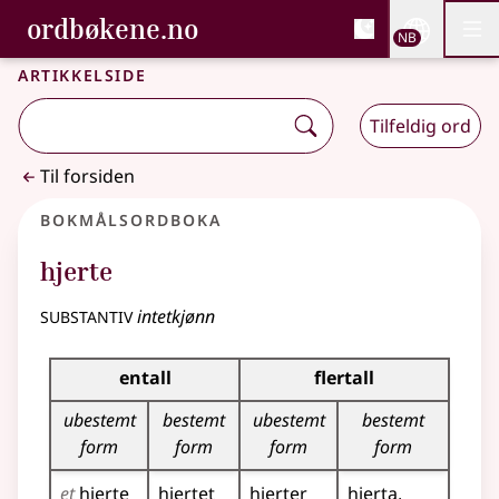
, Bokmålsordboka og N
ordbøkene.no
Nettsi
NB
Men
Gå til hovedinnhold
Tilgjengelighet
Bokmålsordboka og Nynorskordboka
Artikkelside
Tilfeldig ord
Til forsiden
Bokmålsordboka
hjerte
substantiv
intetkjønn
Bøyingstabell for dette substantivet
entall
flertall
ubestemt
bestemt
ubestemt
bestemt
form
form
form
form
et
hjerte
hjertet
hjerter
hjerta