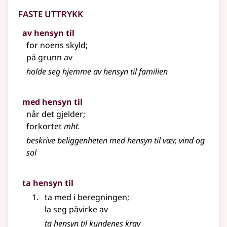
Faste uttrykk
av hensyn til
for noens skyld
;
på grunn av
holde seg hjemme av hensyn til familien
med hensyn til
når det gjelder
;
forkortet
mht.
beskrive beliggenheten med hensyn til vær, vind og
sol
ta hensyn til
ta med i beregningen
;
la seg påvirke av
ta hensyn til kundenes krav