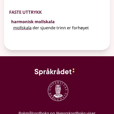
Faste uttrykk
harmonisk mollskala
mollskala
der sjuende trinn er forhøyet
Bokmålsordboka
og
Nynorskordboka
viser