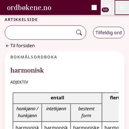
, Bokmålsordboka og N
ordbøkene.no
Nettsi
NB
Men
Gå til hovedinnhold
Tilgjengelighet
Bokmålsordboka og Nynorskordboka
Artikkelside
Tilfeldig ord
Til forsiden
Bokmålsordboka
harmonisk
adjektiv
Bøyingstabell for dette adjektivet
entall
flertall
hankjønn /
intetkjønn
bestemt
hunkjønn
form
harmonisk
harmonisk
harmoniske
harmonisk