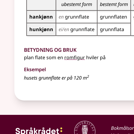
ubestemt form
bestemt form
hankjønn
en
grunnflate
grunnflaten
hunkjønn
ei/en
grunnflate
grunnflata
Betydning og bruk
plan flate som en
romfigur
hviler på
Eksempel
2
husets
grunnflate
er på 120 m
Bokmålso