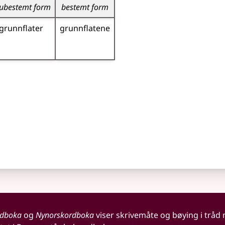
ubestemt form
bestemt form
grunnflater
grunnflatene
rdboka
og
Nynorskordboka
viser skrivemåte og bøying i tråd