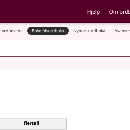
ka og Nynorskordboka
Hjelp
Om ord
 ordbøkene
Bokmålsordboka
Nynorskordboka
Avanser
flertall