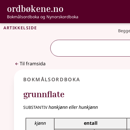
, Bokmålsordbo
ordbøkene.no
Gå til hovudinnhald
Tilgjenge
Bokmålsordboka og Nynorskordboka
Artikkelside
Begge
Til framsida
Bokmålsordboka
grunnflate
substantiv
hankjønn eller hunkjønn
Bøyingstabell for dette substantivet
kjønn
entall