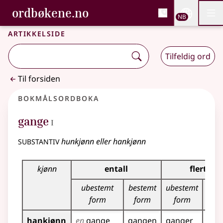
, Bokmålsordboka og N
ordbøkene.no
Nettsi
NB
Men
Gå til hovedinnhold
Tilgjengelighet
Bokmålsordboka og Nynorskordboka
Artikkelside
Tilfeldig ord
Til forsiden
Bokmålsordboka
1
gange
I
substantiv
hunkjønn eller hankjønn
Bøyingstabell for dette substantivet
kjønn
entall
flertall
ubestemt
bestemt
ubestemt
bes
form
form
form
f
hankjønn
en
gange
gangen
ganger
gan