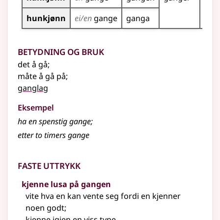
hunkjønn
ei/en
gange
ganga
Betydning og bruk
det å gå
;
måte å gå på
;
ganglag
Eksempel
ha en spenstig
gange
;
etter to timers
gange
Faste uttrykk
kjenne lusa på gangen
vite hva en kan vente seg fordi en kjenner
noen godt
;
kjenne igjen en viss type